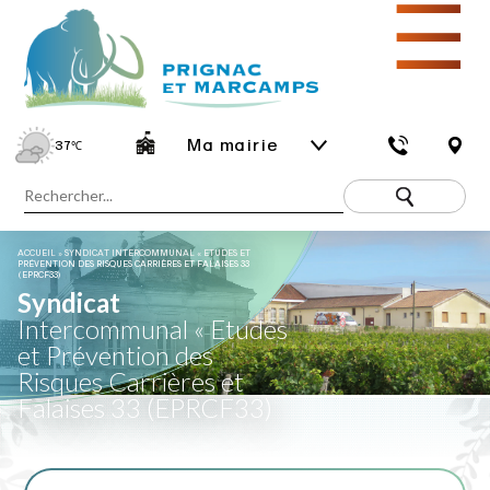
☰
Ma mairie
37
℃
ACCUEIL
»
SYNDICAT INTERCOMMUNAL « ETUDES ET
PRÉVENTION DES RISQUES CARRIÈRES ET FALAISES 33
(EPRCF33)
Syndicat
Intercommunal « Etudes
et Prévention des
Risques Carrières et
Falaises 33 (EPRCF33)