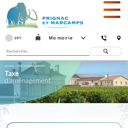
☰
Ma mairie
25
℃
ACCUEIL
»
TAXE D’AMÉNAGEMENT
Taxe
d’aménagement