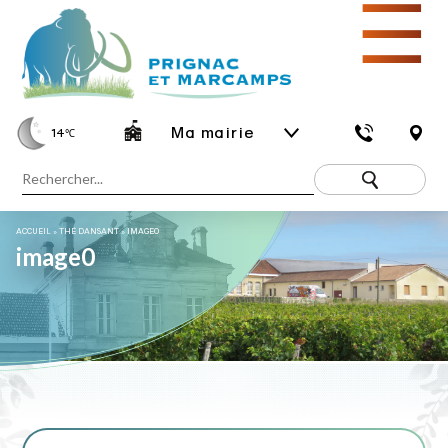
☰
Ma mairie
14
℃
ACCUEIL
»
THÉ DANSANT
»
IMAGE0
image0