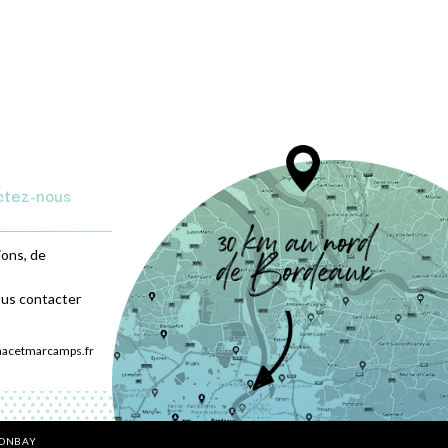
ctez-nous
ions, de
ous contacter
nacetmarcamps.fr
BONBAY