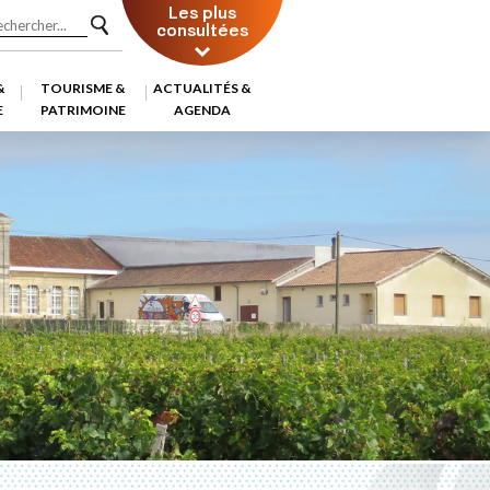
Les plus
consultées
&
TOURISME &
ACTUALITÉS &
E
PATRIMOINE
AGENDA