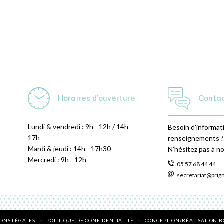
Horaires d'ouverture
Conta
Lundi & vendredi : 9h - 12h / 14h -
Besoin d'informat
17h
renseignements ?
Mardi & jeudi : 14h - 17h30
N’hésitez pas à n
Mercredi : 9h - 12h
05 57 68 44 44
secretariat@prig
ONS LÉGALES
POLITIQUE DE CONFIDENTIALITÉ
CONCEPTION/RÉALISATION 