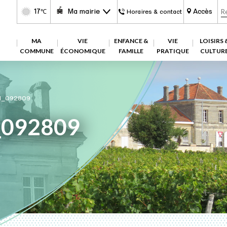
17
Ma mairie
Accès
℃
Horaires & contact
MA
VIE
ENFANCE &
VIE
LOISIRS 
COMMUNE
ÉCONOMIQUE
FAMILLE
PRATIQUE
CULTUR
1_092809
_092809