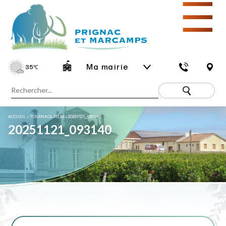
☰
Ma mairie
35
℃
ACCUEIL
»
TOURNAGE FILM
»
20251121_093140
20251121_093140