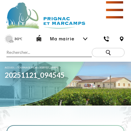
☰
Ma mairie
30
℃
ACCUEIL
»
TOURNAGE FILM
»
20251121_094545
20251121_094545