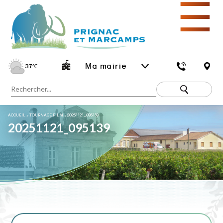
☰
Ma mairie
37
℃
ACCUEIL
»
TOURNAGE FILM
»
20251121_095139
20251121_095139