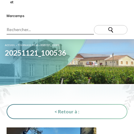
ACCUEIL
»
TOURNAGE FILM
»
20251121_100536
20251121_100536
< Retour à :