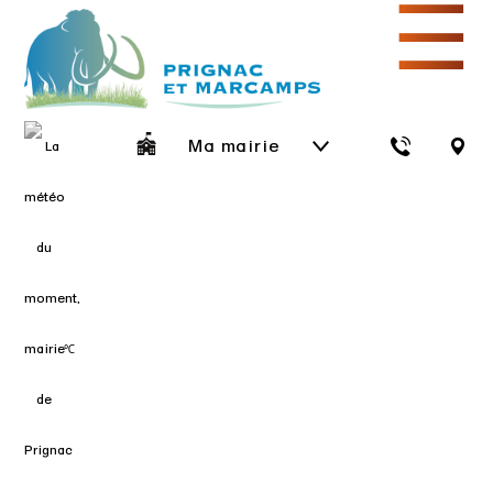
☰
Ma mairie
℃