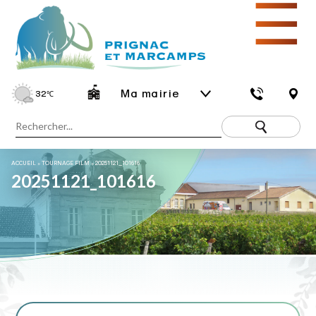
☰
Ma mairie
32
℃
ACCUEIL
»
TOURNAGE FILM
»
20251121_101616
20251121_101616