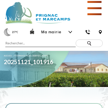
☰
Ma mairie
27
℃
ACCUEIL
»
TOURNAGE FILM
»
20251121_101916
20251121_101916