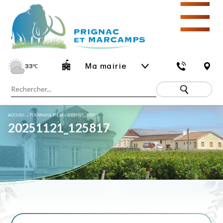
☰
Ma mairie
33
℃
ACCUEIL
»
TOURNAGE FILM
»
20251121_125817
20251121_125817