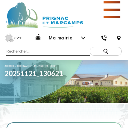
☰
Ma mairie
32
℃
ACCUEIL
»
TOURNAGE FILM
»
20251121_130621
20251121_130621