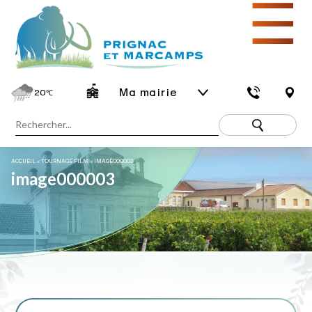
☰
Ma mairie
20
℃
ACCUEIL
»
TOURNAGE FILM
»
IMAGE000003
image000003