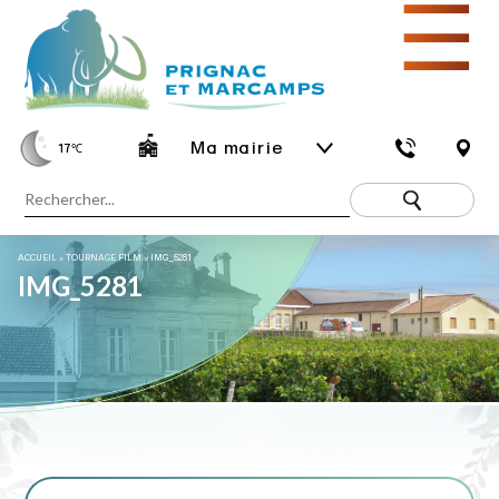
☰
Ma mairie
17
℃
ACCUEIL
»
TOURNAGE FILM
»
IMG_5281
IMG_5281