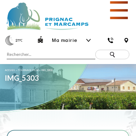
☰
Ma mairie
21
℃
ACCUEIL
»
TOURNAGE FILM
»
IMG_5303
IMG_5303