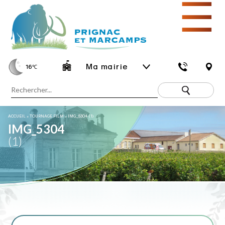
☰
Ma mairie
16
℃
ACCUEIL
»
TOURNAGE FILM
»
IMG_5304 (1)
IMG_5304
(1)