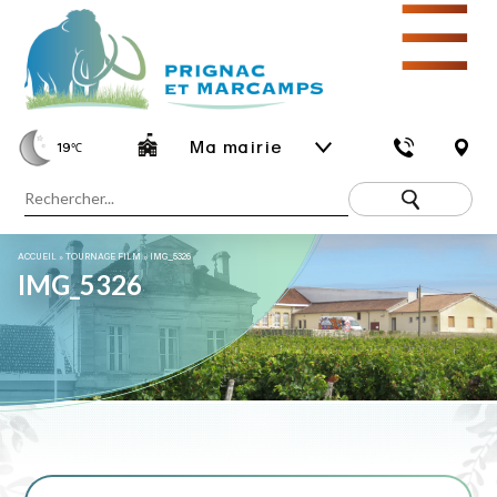
☰
Ma mairie
19
℃
ACCUEIL
»
TOURNAGE FILM
»
IMG_5326
IMG_5326