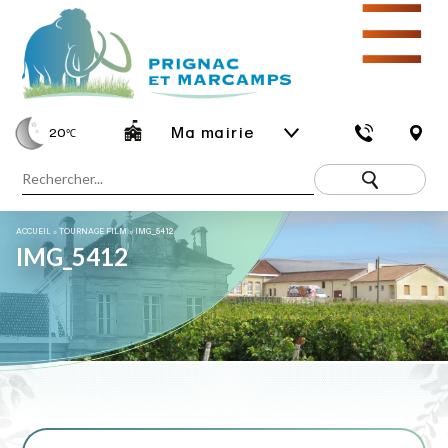
☰
Ma mairie
20
℃
ACCUEIL
»
TOURNAGE FILM
»
IMG_5412
IMG_5412