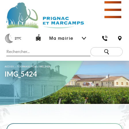
☰
Ma mairie
21
℃
ACCUEIL
»
TOURNAGE FILM
»
IMG_5424
IMG_5424