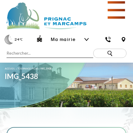
☰
Ma mairie
24
℃
ACCUEIL
»
TOURNAGE FILM
»
IMG_5438
IMG_5438