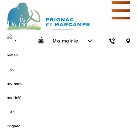
☰
Ma mairie
℃