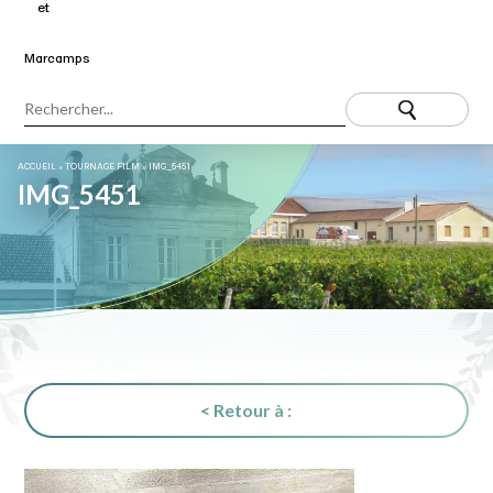
ACCUEIL
»
TOURNAGE FILM
»
IMG_5451
IMG_5451
< Retour à :