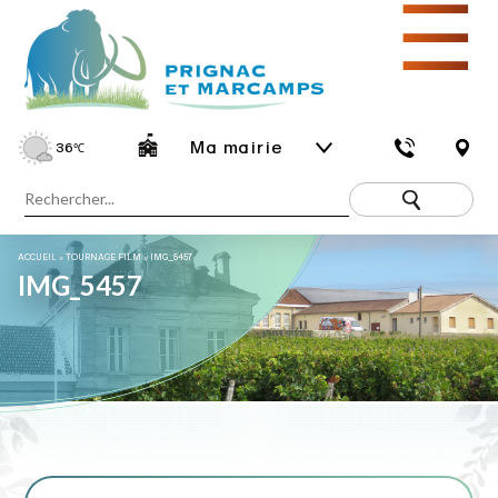
☰
Ma mairie
36
℃
ACCUEIL
»
TOURNAGE FILM
»
IMG_5457
IMG_5457