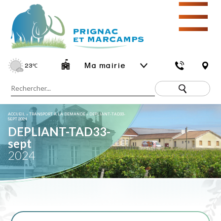
☰
Ma mairie
23
℃
ACCUEIL
»
TRANSPORT À LA DEMANDE
»
DEPLIANT-TAD33-
SEPT 2024
DEPLIANT-TAD33-
sept
2024