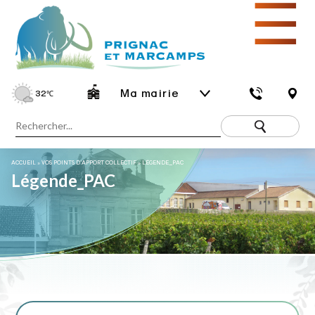
☰
Ma mairie
32
℃
ACCUEIL
»
VOS POINTS D’APPORT COLLECTIF
»
LÉGENDE_PAC
Légende_PAC