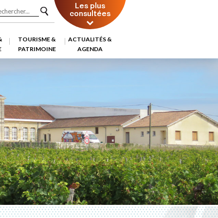
Les plus
consultées
&
TOURISME &
ACTUALITÉS &
E
PATRIMOINE
AGENDA