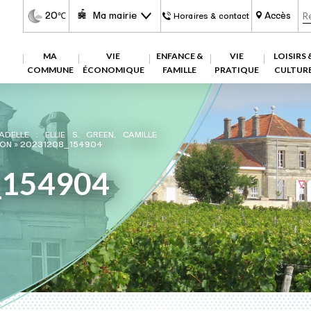
20
Ma mairie
Accès
℃
Horaires & contact
MA
VIE
ENFANCE &
VIE
LOISIRS 
COMMUNE
ÉCONOMIQUE
FAMILLE
PRATIQUE
CULTUR
ADELLE : ELLIE S. GREEN, CAMILLE
LON
»
20231208_154904
_154904