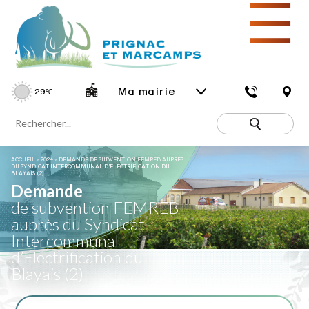
☰
Ma mairie
29
℃
ACCUEIL
»
2024
»
DEMANDE DE SUBVENTION FEMREB AUPRÈS
DU SYNDICAT INTERCOMMUNAL D’ELECTRIFICATION DU
BLAYAIS (2)
Demande
de subvention FEMREB
auprès du Syndicat
Intercommunal
d’Electrification du
Blayais (2)