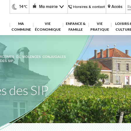
14
Ma mairie
Accès
℃
Horaires & contact
MA
VIE
ENFANCE &
VIE
LOISIRS 
COMMUNE
ÉCONOMIQUE
FAMILLE
PRATIQUE
CULTUR
ICTIMES DE VIOLENCES CONJUGALES
DES SIP
s des SIP