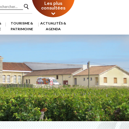
Les plus
consultées
&
TOURISME &
ACTUALITÉS &
E
PATRIMOINE
AGENDA