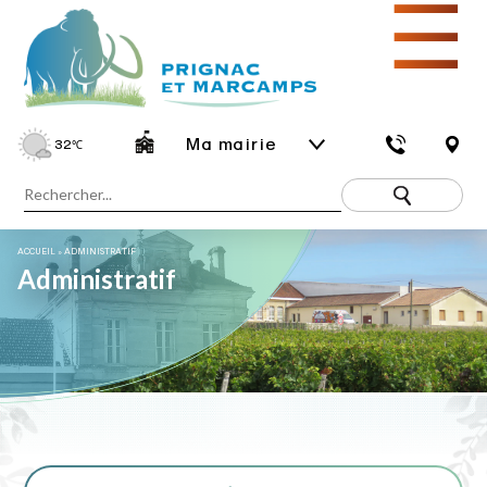
☰
Ma mairie
32
℃
ACCUEIL
»
ADMINISTRATIF
Administratif