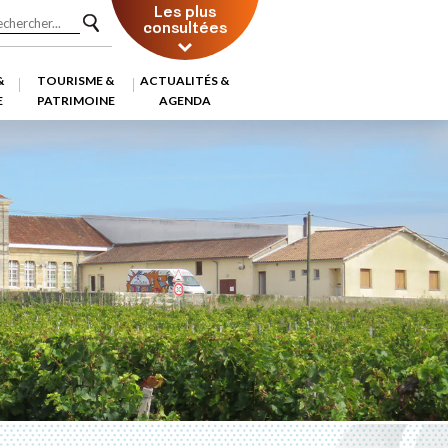
Les plus
consultées
&
TOURISME &
ACTUALITÉS &
E
PATRIMOINE
AGENDA