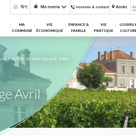
15
Ma mairie
Accès
℃
Horaires & contact
MA
VIE
ENFANCE &
VIE
LOISIRS 
COMMUNE
ÉCONOMIQUE
FAMILLE
PRATIQUE
CULTUR
AGE
»
LETTRE DE MON VILLAGE AVRIL
ge Avril