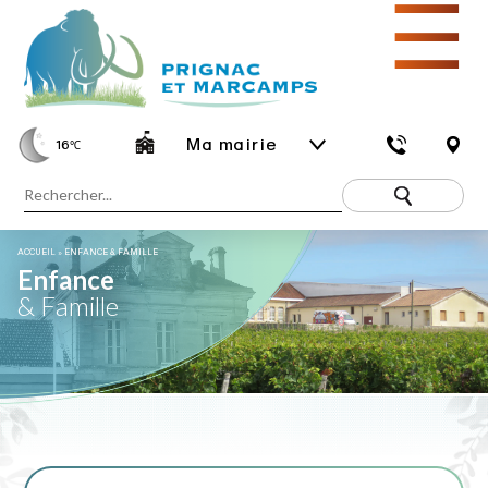
☰
Ma mairie
16
℃
ACCUEIL
»
ENFANCE & FAMILLE
Enfance
& Famille