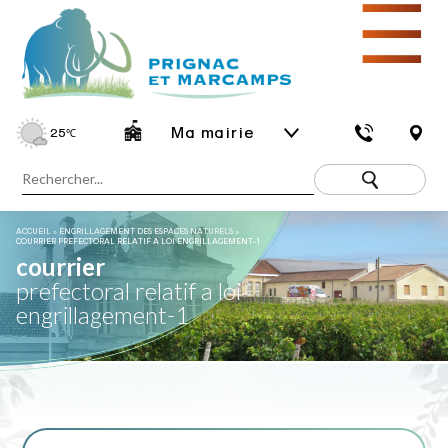
☰
Ma mairie
25
℃
ACCUEIL
»
ENGRILLAGEMENT DES ESPACES NATURELS
»
COURRIER PREFECTORAL RELATIF A LOI ENGRILLAGEMENT-1
courrier
prefectoral relatif a loi
engrillagement-1