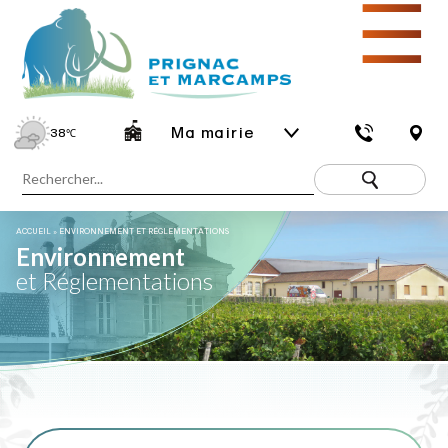
☰
Ma mairie
38
℃
ACCUEIL
»
ENVIRONNEMENT ET RÉGLEMENTATIONS
Environnement
et Réglementations