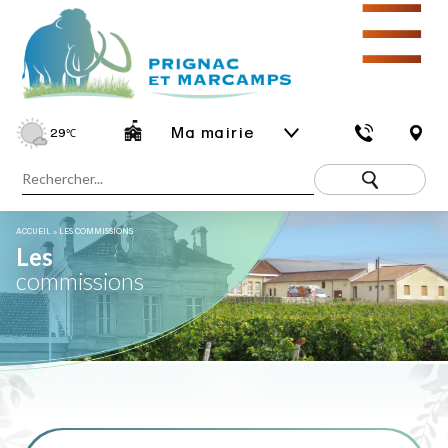
☰
Ma mairie
29
℃
ACCUEIL
»
LES COMMISSIONS
Les
commissions