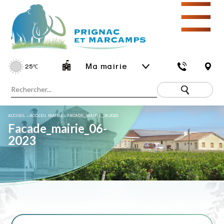
☰
Ma mairie
25
℃
ACCUEIL
»
ACCUEIL MAIRIE
»
FACADE_MAIRIE_06-2023
Facade_mairie_06-
2023