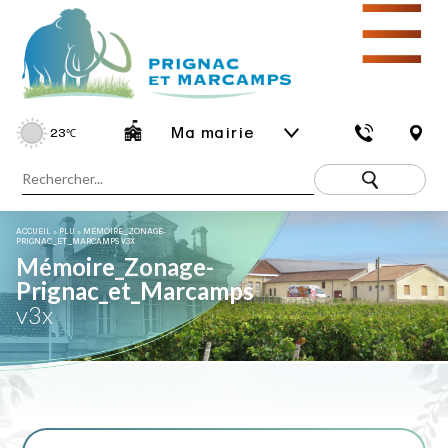
☰
Ma mairie
23
℃
ACCUEIL
»
PLU
»
MÉMOIRE_ZONAGE-
PRIGNAC_ET_MARCAMPS V3X
Mémoire_Zonage-
Prignac_et_Marcamps
v3x