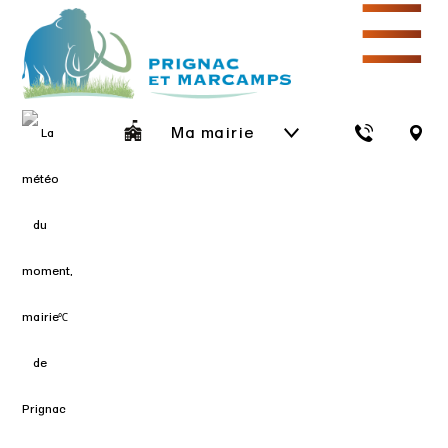
☰
Ma mairie
℃