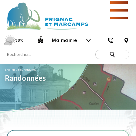
☰
Ma mairie
38
℃
ACCUEIL
»
RANDONNÉES
Randonnées