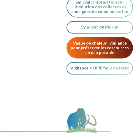
Smicval : Information sur
l’évolution des collectes et
consignes de communication
Syndicat du Moron
Vague de chaleur : vigilance
pour préserver les ressources
en eau potable
Vigilance NOIRE feux de forêt