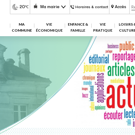
20
Ma mairie
Accès
℃
Horaires & contact
MA
VIE
ENFANCE &
VIE
LOISIRS 
COMMUNE
ÉCONOMIQUE
FAMILLE
PRATIQUE
CULTUR