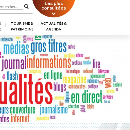
Les plus
consultées
&
TOURISME &
ACTUALITÉS &
E
PATRIMOINE
AGENDA