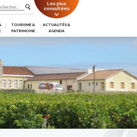
Les plus
consultées
&
TOURISME &
ACTUALITÉS &
E
PATRIMOINE
AGENDA