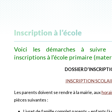
Inscription à l’école
Voici les démarches à suivre 
inscriptions à l’école primaire (mate
DOSSIER D’INSCRIPT
INSCRIPTION SCOLAI
Les parents doivent se rendre à la mairie, aux
horai
pièces suivantes :
Livret de famille complet parents – enfants (à