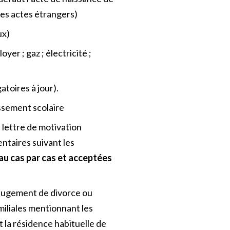
 les actes étrangers)
ux)
oyer ; gaz ; électricité ;
atoires à jour).
issement scolaire
 lettre de motivation
entaires suivant les
au cas par cas et acceptées
 jugement de divorce ou
miliales mentionnant les
t la résidence habituelle de