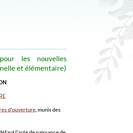
pour les nouvelles
rnelle et élémentaire)
ION
RE
res d’ouverture
, munis des
 défaut l’acte de naissance de