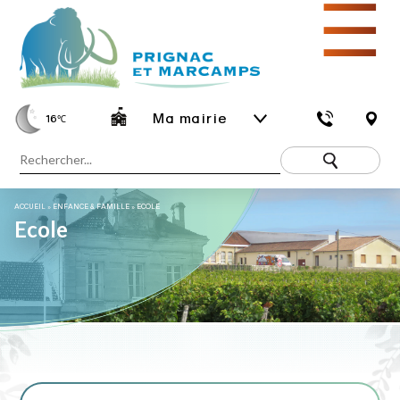
☰
Ma mairie
16
℃
ACCUEIL
»
ENFANCE & FAMILLE
»
ECOLE
Ecole