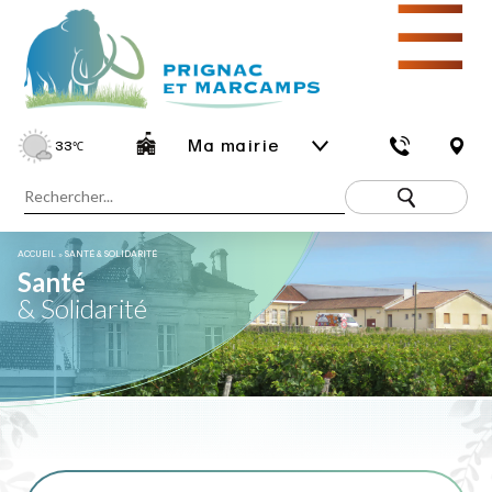
☰
Ma mairie
33
℃
ACCUEIL
»
SANTÉ & SOLIDARITÉ
Santé
& Solidarité