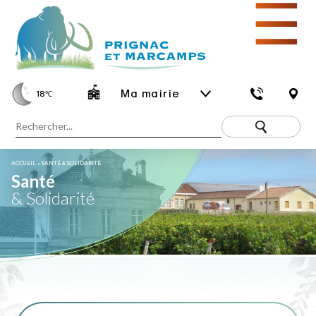
☰
Ma mairie
18
℃
ACCUEIL
»
SANTÉ & SOLIDARITÉ
Santé
& Solidarité