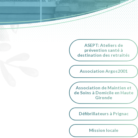
ASEPT: Ateliers de
prévention santé à
destination des retraités
Association Argos2001
Association de Maintien et
de Soins à Domicile en Haute
Gironde
Défibrillateurs à Prignac
Mission locale