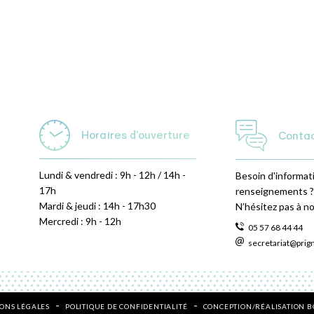
Horaires d'ouverture
Conta
Lundi & vendredi : 9h - 12h / 14h -
Besoin d'informat
17h
renseignements ?
Mardi & jeudi : 14h - 17h30
N’hésitez pas à n
Mercredi : 9h - 12h
05 57 68 44 44
secretariat@prig
ONS LÉGALES
POLITIQUE DE CONFIDENTIALITÉ
CONCEPTION/RÉALISATION 