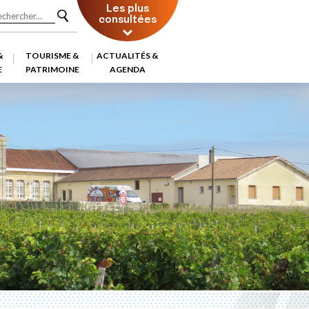
Les plus
consultées
&
TOURISME &
ACTUALITÉS &
E
PATRIMOINE
AGENDA