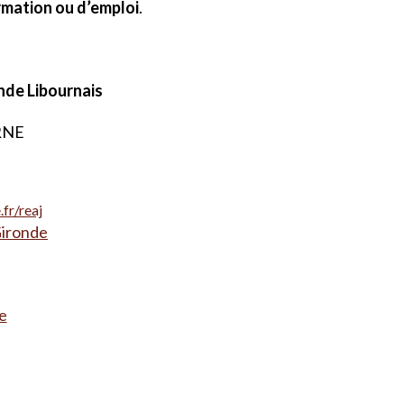
rmation ou d’emploi
.
nde Libournais
URNE
.fr/reaj
Gironde
e