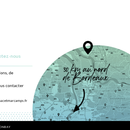
ctez-nous
ions, de
ous contacter
nacetmarcamps.fr
BONBAY