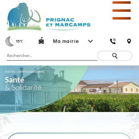
☰
Ma mairie
15
℃
ACCUEIL
»
SANTÉ & SOLIDARITÉ
Santé
& Solidarité