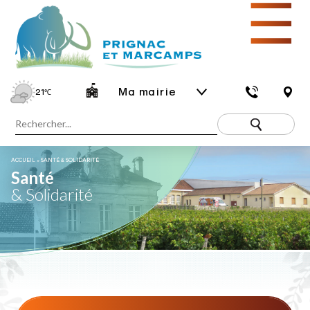
☰
Ma mairie
21
℃
ACCUEIL
»
SANTÉ & SOLIDARITÉ
Santé
& Solidarité